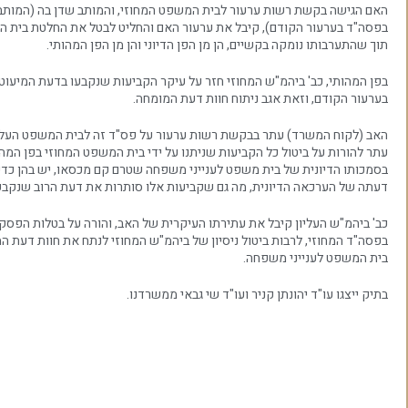
האם הגישה בקשת רשות ערעור לבית המשפט המחוזי, והמותב שדן בה (המותב
בפסה"ד בערעור הקודם), קיבל את ערעור האם והחליט לבטל את החלטת בית ה
תוך שהתערבותו נומקה בקשיים, הן מן הפן הדיוני והן מן הפן המהותי.
בפן המהותי, כב' ביהמ"ש המחוזי חזר על עיקר הקביעות שנקבעו בדעת המיעוט
בערעור הקודם, וזאת אגב ניתוח חוות דעת המומחה.
האב (לקוח המשרד) עתר בבקשת רשות ערעור על פס"ד זה לבית המשפט העליון
עתר להורות על ביטול כל הקביעות שניתנו על ידי בית המשפט המחוזי בפן המהו
בסמכותו הדיונית של בית משפט לענייני משפחה שטרם קם מכסאו, יש בהן כדי 
דעתה של הערכאה הדיונית, מה גם שקביעות אלו סותרות את דעת הרוב שנקבע
כב' ביהמ"ש העליון קיבל את עתירתו העיקרית של האב, והורה על בטלות הפסק
בפסה"ד המחוזי, לרבות ביטול ניסיון של ביהמ"ש המחוזי לנתח את חוות דעת 
בית המשפט לענייני משפחה.
בתיק ייצגו עו"ד יהונתן קניר ועו"ד שי גבאי ממשרדנו.