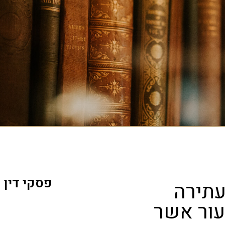
פסקי דין
עתירה
עור אשר