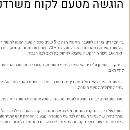
הוגשה מטעם לקוח משרדנו
בין הצדדים, בני זוג לשעבר, מתנהל מזה כ- 5 שנים סכסוך 
שלושה קטינים, במסגרתו הוגשו למעלה מ – 70 חוות דעת מומחים, תסקירים ודיווחים,
וזאת אגב ניכור הורי קשה שהביא לניתוק בין האב לבנו הבכור.
בפסק דין שניתן ע"י בית המשפט לענייני משפחה, נקבע כי המשמורת הקבועה 
לידי האב.
בערעור שהגישה האם על פסק דין זה, נדחו בדעת רוב טענות האם לגופו של פס
עתירה חלופית למינוי מומחה.
משהושב התיק לבית המשפט לענייני משפחה, מונה מומחה והוגשה חוות דעת.
בסופו של דיון בו נחקר המומחה, ולאחר שהמומחה ביקש שהות כדי להשיב על 
נעתר ביהמ"ש לענייני משפחה לבקשת המומחה וקבע כי האחרון יגיש התייחסו
לצמצום זמני שהות של הקטינות עם אמן ו/או העברת המפגשים למסגרת עם פי