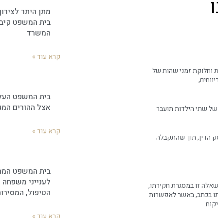
מתן היתר לצירוף
בית המשפט קיב
המשרד
קרא עוד »
קשה הנוגע למשמורת וחלוקת זמני שהות של
בית המשפט העלי
אצל ההורים המג
של שתי הילדות תועבר
קרא עוד »
ק הדין, תוך שהתקבלה
בית המשפט המח
לענייני משפחה ו
שאלה זו במסגרת חקירתו,
הטיפול, המסירו
תו בכתב, באשר לאפשרות
קוח.
קרא עוד »