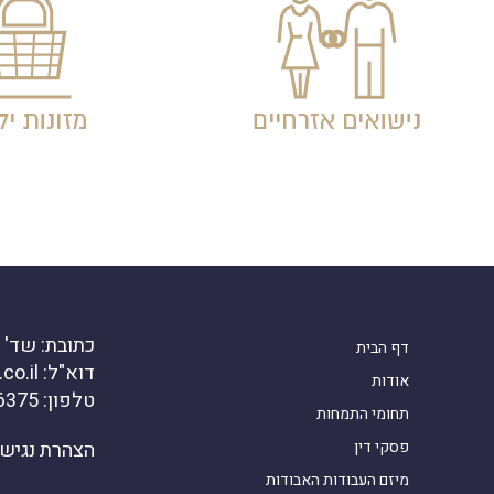
כתובת: שד' דוד ה
דף הבית
דוא"ל: office@kanirlaw.co.il
אודות
טלפון: 03-6916375
תחומי התמחות
פסקי דין
הצהרת נגיש
מיזם העבודות האבודות