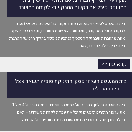
מתן היתר לצירוף חברה במסגרת הליך גירושין: בית
המשפט קיבל את בקשת המבקשת- לקוחת המשרד
בית המשפט לענייני משפחה בפתח תקוה (כב' השופטת ש. שי) נעתר
לבקשתה של המבקשת, שהוגשה באמצעות משרדנו, וקבע כי יש לצרף
אחת מהחברות שבמוקד הסכסוך כנתבעת נוספת בהליך הרכושי המתנהל
בינה לבין בעלה לשעבר, זאת…
קרא עוד>>
בית המשפט העליון פסק: התינוקת סופיה תשאר אצל
ההורים המגדלים
בית המשפט העליון, בהרכב של חמישה שופטים, דחה ברוב של 4 מול 1
את ערעור ההורים הגנטיים וקיבל את עמדת לקוחות משרדנו – האם
היולדת ובן זוגה. נקבע כי הם ישמשו כהוריה החוקיים של הקטינה…