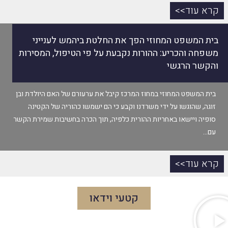
קרא עוד>>
בית המשפט המחוזי הפך את החלטת ביהמש לענייני
משפחה והכריע: ההורות נקבעת על פי הטיפול, המסירות
והקשר הרגשי
בית המשפט המחוזי במחוז המרכז קיבל את ערעורם של האם היולדת ובן
זוגה, שהוגשו על ידי משרדנו וקבע כי הם ישמשו כהוריה של הקטינה
סופיה ויישאו באחריות ההורית כלפיה, תוך הכרה בחשיבות שמירת הקשר
עם…
קרא עוד>>
קטעי וידאו