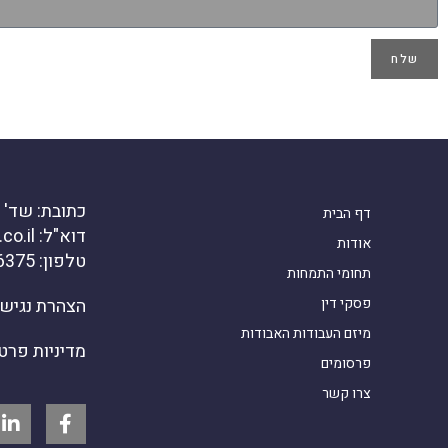
שלח
כתובת: שד' דוד ה
דף הבית
דוא"ל: office@kanirlaw.co.il
אודות
טלפון: 03-6916375
תחומי התמחות
פסקי דין
הצהרת נגיש
מיזם העבודות האבודות
מדיניות פרט
פרסומים
צרו קשר