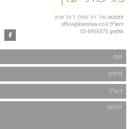
כתובת:
שד' דוד המלך 1 תל אביב
דוא"ל:
office@kanirlaw.co.il
טלפון:
03-6916375