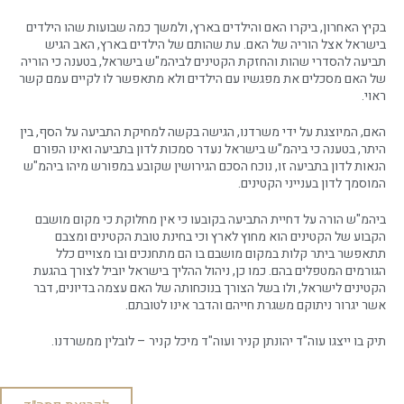
בקיץ האחרון, ביקרו האם והילדים בארץ, ולמשך כמה שבועות שהו הילדים
בישראל אצל הוריה של האם.
עת שהותם של הילדים בארץ, האב הגיש
תביעה להסדרי שהות והחזקת הקטינים לביהמ"ש בישראל, בטענה כי הוריה
של האם מסכלים את מפגשיו עם הילדים ולא מתאפשר לו לקיים עמם קשר
ראוי.
האם, המיוצגת על ידי משרדנו, הגישה בקשה למחיקת התביעה על הסף, בין
היתר, בטענה כי ביהמ"ש בישראל נעדר סמכות לדון בתביעה ואינו הפורם
הנאות לדון בתביעה זו, נוכח הסכם הגירושין שקובע במפורש מיהו ביהמ"ש
המוסמך לדון בענייני הקטינים.
ביהמ"ש הורה על דחיית התביעה בקובעו כי אין מחלוקת כי מקום מושבם
הקבוע של הקטינים הוא מחוץ לארץ וכי בחינת טובת הקטינים ומצבם
תתאפשר ביתר קלות במקום מושבם בו הם
מתחנכים ובו מצויים כלל
הגורמים המטפלים בהם. כמו כן, ניהול ההליך בישראל יוביל לצורך בהגעת
הקטינים לישראל, ולו בשל הצורך בנוכחותה של האם עצמה בדיונים, דבר
אשר יגרור ניתוקם משגרת חייהם והדבר אינו לטובתם.
תיק בו ייצגו עוה"ד יהונתן קניר ועוה"ד מיכל קניר – לובלין ממשרדנו.