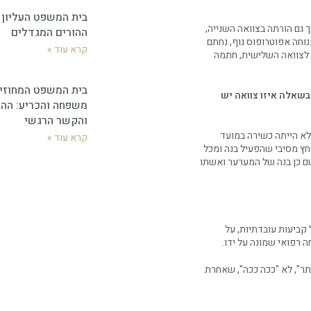
בית המשפט העליון 
 גם הורתה בצוואה השנייה,
ההורים המגדלים
ש של 4 שנים ולאחר שמונה למנוחה אפוטרופוס גוף, נחתם
קרא עוד »
ף לצוואה השלישית, חתמה
בית המשפט המחוזי 
בשאלה איזו צוואה יש
משפחה והכריע: ההו
והקשר הרגשי
לא הייתה כשירה במועד
קרא עוד »
ץ מסיבי שהפעיל בנה ומכל
שם כן בנה של המערער ואשתו
קביעות עובדתיות, על
 רפואי שמונה על ידו.
תר", לא "ככה ככה", שאחרת