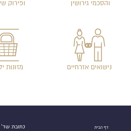
כתובת: שד' דוד ה
דף הבית