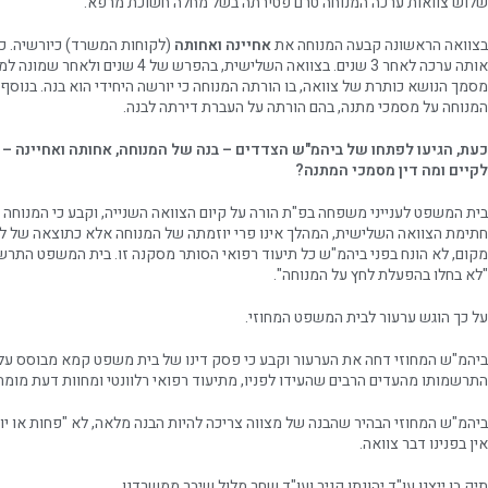
שלוש צוואות ערכה המנוחה טרם פטירתה בשל מחלה חשוכת מרפא.
בצוואה הראשונה קבעה המנוחה את
אחיינה ואחותה
(לקוחות המשרד) כיורשיה. כך
אותה ערכה לאחר 3 שנים. בצוואה השלישית, בהפר
מסמך הנושא כותרת של צוואה, בו הורתה המנוחה כי יורשה היחידי הוא בנה. בנוס
המנוחה על מסמכי מתנה, בהם הורתה על העברת דירתה לבנה.
כעת, הגיעו לפתחו של ביהמ"ש הצדדים – בנה של המנוחה, אחותה ואחיינה – 
לקיים ומה דין מסמכי המתנה?
בית המשפט לענייני משפחה בפ"ת הורה על קיום הצוואה השנייה, וקבע כי המנוחה 
חתימת הצוואה השלישית, המהלך אינו פרי יוזמתה של המנוחה אלא כתוצאה של לח
מקום, לא הונח בפני ביהמ"ש כל תיעוד רפואי הסותר מסקנה זו. בית המשפט התר
"לא בחלו בהפעלת לחץ על המנוחה".
על כך הוגש ערעור לבית המשפט המחוזי.
ביהמ"ש המחוזי דחה את הערעור וקבע כי פסק דינו של בית משפט קמא מבוסס על 
התרשמותו מהעדים הרבים שהעידו לפניו, מתיעוד רפואי רלוונטי ומחוות דעת מומחה
ביהמ"ש המחוזי הבהיר שהבנה של מצווה צריכה להיות הבנה מלאה, לא "פחות או יו
אין בפנינו דבר צוואה.
תיק בו ייצגו עו"ד יהונתן קניר ועו"ד שחר מלול שיבר ממשרדנו.