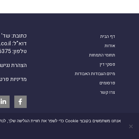
כתובת: שד' דוד ה
דף הבית
דוא"ל: office@kanirlaw.co.il
אודות
טלפון: 03-6916375
תחומי התמחות
פסקי דין
הצהרת נגיש
מיזם העבודות האבודות
מדיניות פרט
פרסומים
צרו קשר
אנחנו משתמשים בקובצי Cookie כדי לשפר את חוויית הגלישה שלך, לנתח את התנועה באתר ולהתאים עבורך תוכן. בלחיצה על "מאשר הכול" אתה מסכים לשמירת קובצי Cookie במכשיר שלך. ניתן לשנות את ההעדפות בכל עת.