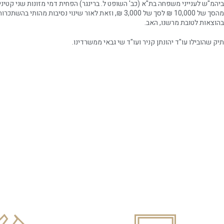
ביהמ"ש לענייני משפחה בת"א (כב' השופט ל. ברינגר) הפחית דמי מזונות שני קטיני
מהסך של 10,000 ₪ לסך של 3,000 ₪, וזאת לאור שינוי נסיבות מהות
בהוצאות לטובת מרשנו, האב.
תיק שהובילו עו"ד יהונתן קניר ועו"ד שי גבאי ממשרדינו.