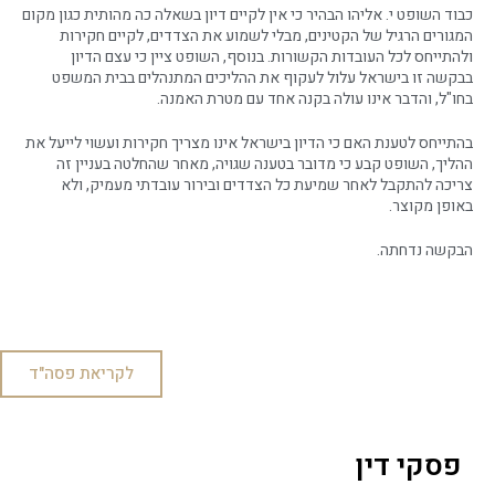
כבוד השופט י. אליהו הבהיר כי אין לקיים דיון בשאלה כה מהותית כגון מקום
המגורים הרגיל של הקטינים, מבלי לשמוע את הצדדים, לקיים חקירות
ולהתייחס לכל העובדות הקשורות. בנוסף, השופט ציין כי עצם הדיון
בבקשה זו בישראל עלול לעקוף את ההליכים המתנהלים בבית המשפט
בחו"ל, והדבר אינו עולה בקנה אחד עם מטרת האמנה.
בהתייחס לטענת האם כי הדיון בישראל אינו מצריך חקירות ועשוי לייעל את
ההליך, השופט קבע כי מדובר בטענה שגויה, מאחר שהחלטה בעניין זה
צריכה להתקבל לאחר שמיעת כל הצדדים ובירור עובדתי מעמיק, ולא
באופן מקוצר.
הבקשה נדחתה.
לקריאת פסה"ד
פסקי דין