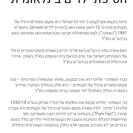
נדונה בקשת אם לקבוע כי מדינת ישראל היא מקום המגורים הרגיל של
הקטינים מכח ס' 15 לחוק אמנת האג (החזרת ילדים חטופים), התשנ"א-
1991 ("האמנה"), לעת שמתנהלת תביעה מכח אמנת האג שהגישה האם
בביהמ"ש בחו"ל.
האם עתרה בפני ביהמ"ש בישראל כי יכריע בשאלת מקום המגורים הרגיל
של הקטינים בישראל עוד טרם הכרעת בית המשפט בחו"ל, באופן שיזרז
את ההליכים המתנהלים בביהמ"ש בחו"ל.
כבוד השופט י. אליהו דחה את הבקשה, מאחר שהשאלה המרכזית – מהו
מקום המגורים הרגיל של הקטינים – היא חלק מההליך העיקרי, שיידון
במסגרת ההליך המתנהל לפי האמנה בבית המשפט בחו"ל.
כב' השופט י. אליהו מבסס את החלטתו על פס"ד שניתן בבע"מ 1930/14
פלונית נ' פלוני, לפיו שאלת מקום המגורים הרגיל של הקטינים היא עובדה
טהורה ("Pure Fact"), והבחינה צריכה להיות רחבה ומעמיקה, תוך
התייחסות למכלול הנסיבות והעובדות הקשורות לחיי הילדים, כולל כוונות
ההורים, אך לא כמרכיב עצמאי אלא כחלק מהתמונה העובדתית הכוללת.