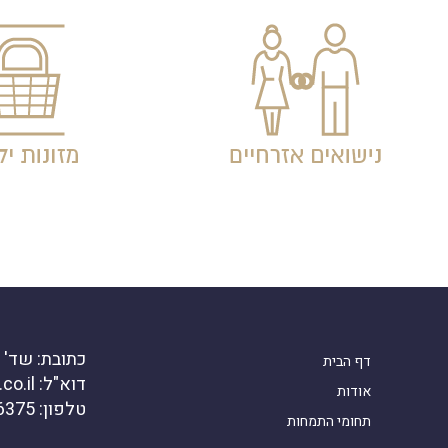
כתובת: שד' דוד ה
דף הבית
דוא"ל: office@kanirlaw.co.il
אודות
טלפון: 03-6916375
תחומי התמחות