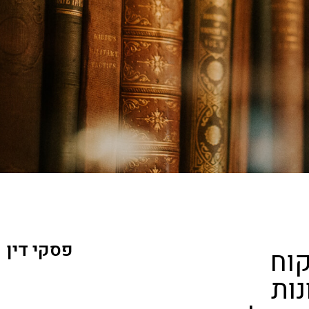
פסקי דין
וח
ות