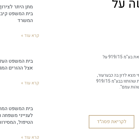
ה על
מתן היתר לצירוף
בית המשפט קיב
המשרד
קרא עוד »
התקבל פס"ד לטובת אב (לקוח המשרד), לפיו כב' בימ"ש לענייני משפחה החיל את בע"מ 919/15 על
בית המשפט העלי
אצל ההורים המג
מצא לדון בה כבערעור,
תוך שהוא קובע באופן תקדימי כי "בדין קבע ביהמ"ש קמא כי יש להחיל עקרונות שהותוו בבע"מ 919/15
קרא עוד »
שהות עמם".
בית המשפט המחו
לענייני משפחה ו
לקריאת פסה"ד
הטיפול, המסירו
קרא עוד »