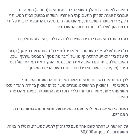
האישה לא עבדה במהלך נישואי הצדדים, והאיש (התובע) הוא אדם
שמרבית שנות הפריון התעסוקתי מאחוריו, השקיע במשק הבית המשותף
חלק ארי מכושר השתכרותו, ומהשקעה זו נהנתה גם הנתבעת, לרבות על ידי
גידול ההון "שלה" בדמות פירעון המשכנתא.
כעת טוענת האישה כי הדירה שייכת לה ולה בלבד, ואין לאיש חלק בה.
כב' ביהמ"ש לענייני משפחה בתל אביב (מפי כב' השופט ש. בר יוסף) קבע
כי עלה בידי האיש להוכיח קיומו של "דבר מה נוסף" המבסס שיתוף. שכן,
האיש שילם ביחד עם האישה את המשכנתא והפקיד את תמורתו של נכס
נפרד (שקיבל בירושה מאביו) בחשבונות משק הבית המשותף.
לכך מתווספות נסיבות נוספות אשר מצדיקות את טענות השיתוף
הספציפי – נישואין ממושכים, מגורים משך כל הנישואין בדירה, היעדר נכס
משמעותי אחר, אווירת שיתוף כללית ופרנסת המשפחה בעיקר מהכנסות
האיש.
נפסק כי האיש זכאי להירשם כבעלים של מחצית מהזכויות בדירת
המגורים.
על האישה, שדחתה פעם אחר פעם כל ניסיון להגיע לפשרה, הוטלו הוצאות
משפט ושכ"ט בסך 60,000₪.