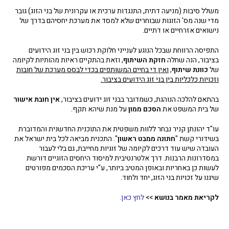
משלל סיבות (מניעה דתית, התנגדות ערכית או עקרונית של בני הזוג) גובר
מדי שנה מס' הזוגות שבוחרים שלא למסד את מערכת יחסיהם בדרך של
נישואים אזרחיים או דתיים.
התפיסה הרווחת שבכל הנוגע לענייני חלוקת רכוש בין בני זוג הידועים
בציבור, הנה שחלה
חזקת השיתוף
, וזאת בהתקיים ראיות מהותיות לקיומה
של
כוונת שיתוף
,
ואין די בחיים המשותפים בכדי לבסס מערכת של חובות
וזכויות כלכליות בין בני זוג הידועים בציבור.
בהתאם להלכה הנוהגת, כשמדובר בבני זוג ידועים בציבור,
אין חובת אישור
של בית המשפט את
הסכם ממון
על מנת שיהא תקף.
עו"ד יהונתן קניר נבחר ללוות משפטית את התוכנית החדשנית והמדוברת
בשידורי קשת "
חתונה ממבט ראשון
". התכנית מביאה לכל בית ישראל את
העובדה שיש עוד דרכים לקיומה של זוגיות מחייבת, גם בלי לעבור
במסדרונות הרבנות. דרך אלטרנטיבית למיסוד היחסים הזוגיים דורשת
לעשות כן באחריות ובאופן המטיב ביותר, ע"י עריכת הסכמים מפורטים
שיגנו על זכויות בני הזוג, יחד ולחוד.
לקריאת מאמר בנושא
>>
לחץ כאן.